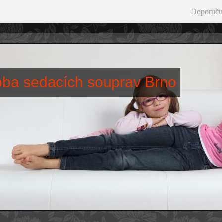
Doporuču
roba sedacích souprav Brno