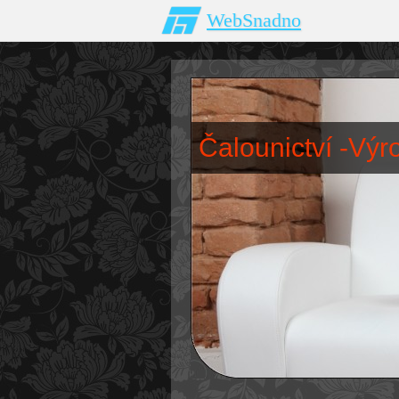
WebSnadno
Čalounictví -Vý