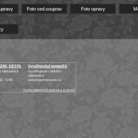
upravy
Foto sed.souprav
Foto opravy
M
zy
 TZ4K, DESTA
Vystěhování neplatičů
h náhradních
Vystěhujeme i Vašeho
nájemníka!
50, TZ4K
www.kopemezavas.cz
Tvorba webových stránek a e-shopů