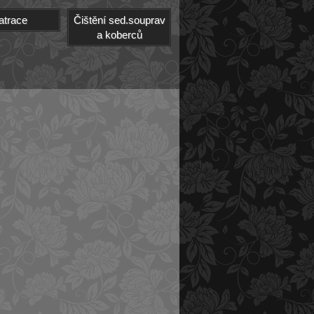
atrace
Čištění sed.souprav
a koberců